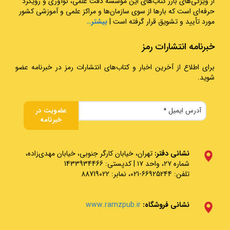
از ویژگی‌های بارز کتاب‌های این مؤسسه دقت علمی، نوآوری و رویکرد
حرفه‌ای است که بارها از سوی سازمان‌ها و مراکز علمی و آموزشی کشور
مورد تأیید و تشویق قرار گرفته است |
بیشتر…
خبرنامه انتشارات رمز
برای اطلاع از آخرین اخبار و کتاب‌های انتشارات رمز در خبرنامه عضو
شوید.
نشانی دفتر:
تهران، خیابان کارگر جنوبی، خیابان مهدی‌زاده،
شماره ۲۷، واحد ۱۷ | کدپستی: 1433934466
تلفن: 66925244-021، نمابر: 88719022
نشانی فروشگاه:
www.ramzpub.ir