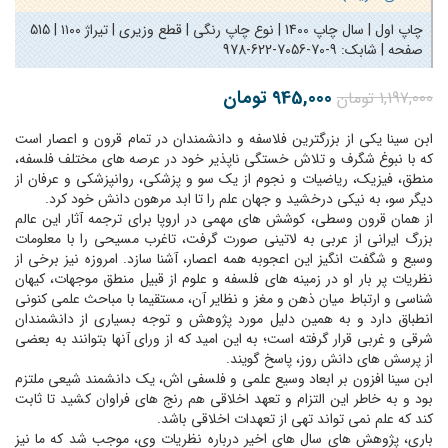
چاپ اول | سال چاپ 1400 | نوع چاپ رنگی | قطع وزیری | تیراژ ۱۱۰۰ | 515
صفحه | شابک:
978-622-7056-70-9
945,000
تومان
1,197,000
تومان
ابن سینا یکی از بزرگترین فلاسفه و دانشمندان در تمام قرون و اعصار است
که با نبوغ شگرف و تلاش خستگی ناپذیر خود در عرصه های مختلف فلسفه،
منطق، فیزیک، ریاضیات و نجوم از یک سو و پزشکی، روانپزشکی و عرفان از
دیگر سو، به نیکی درخشید و جهان علم را تا ابد مرهون دانش خود کرد.
از همان قرون وسطی، کوشش های مهمی در اروپا برای ترجمه آثار این عالم
بزرگ ایرانی از عربی به لاتینی صورت گرفت، تاغرب مسیحی را با معلومات
وسیع و شگفت انگیز این اعجوبه همه اعصار، آشنا سازد. امروزه نیز برخی از
نظریات پر بار او در زمینه های فلسفه و علوم از قبیل منطق موجهات، کیهان
شناسی و ارتباط میان ذهن و مغز و نظایر آن، مستقیما با مباحث علمی کنونی
انطباق دارد و به همین دلیل مورد پژوهش و توجه بسیاری از دانشمندان
شرقی و غربی قرار گرفته است؛ به این امید که از ورای آنها بتوانند به بعضی
از پرسش های دانش روز، پاسخ گویند.
ابن سینا افزون بر ابعاد وسیع علمی و فلسفی اش، یک دانشمند شیعی ملتزم
بود و به خاطر این التزام و تعهد اخلاقی هم رنج های فراوان کشید تا ثابت
کند که علم نمی تواند تهی از تعهدات اخلاقی باشد.
باری، پژوهش های سال های اخیر درباره نظریات وی، موجب شد که ما نیز