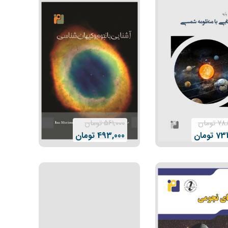
788
تومان
561,000
تومان
731
تومان
493,000
تومان