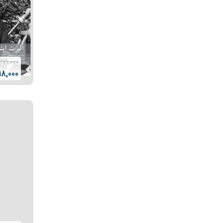
271,000
18,000