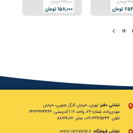
31
تومان
221,000
تومان
252
تومان
158,000
تومان
14
نشانی دفتر:
تهران، خیابان کارگر جنوبی، خیابان
مهدی‌زاده، شماره ۲۷، واحد ۱۷ | کدپستی: 1433934466
تلفن: 66925244-021، نمابر: 88719022
نشانی فروشگاه:
www.ramzpub.ir