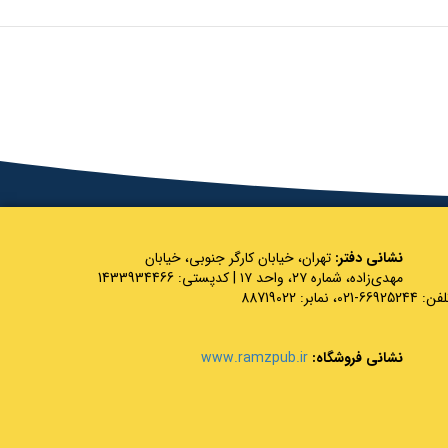
نشانی دفتر:
تهران، خیابان کارگر جنوبی، خیابان
مهدی‌زاده، شماره ۲۷، واحد ۱۷ | کدپستی: 1433934466
 66925244-021، نمابر: 88719022
نشانی فروشگاه:
www.ramzpub.ir