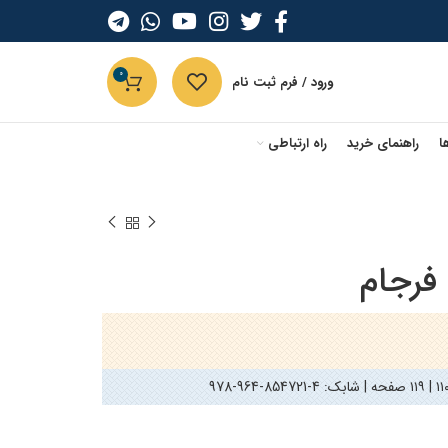
0
ورود / فرم ثبت نام
ا
راهنمای خرید
راه ارتباطی
 فرجام
978-964-854721-4