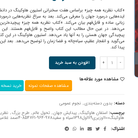
«کتاب نظریه همه چیز» براساس هفت سخنرانی استیون هاوکینگ در دانشگا
ایده‌هایی درمورد جهان را معرفی می‌کند. بعد به سراغ نظریه‌هایی درمور
زبانی ساده و قابل‌فهم بیان می‌کند. «کتاب نظریه همه چیز» پیچیده‌تری
می‌دهد. در عین حال مطالب این کتاب واضح و قابل‌فهم هستند. این کتا
پیچیدگی جهان هستی را به آنها یاد می‌دهد. استیون هاوکینگ در این کتا
می‌گوید و انفجار عظیم، سیاه‌چاله و فضا-زمان را توضیح می‌دهد. بعد این 
پیدا کند.
افزودن به سبد خرید
مشاهده مورد علاقه‌ها
مشاهده صفحات نمونه
خرید نسخه ا
دسته:
بدون دسته‌بندی
,
نجوم عمومی
برچسب:
استفان هاوکینگ
,
پیدایش جهان
,
تحول عالم
,
طرح بزرگ
,
نظریه
هاوکینگ1100وزیری119اول1398سیاه و سفید978-964-854721-4صمد غلامیاستفان هاوکینگ
اشتراک