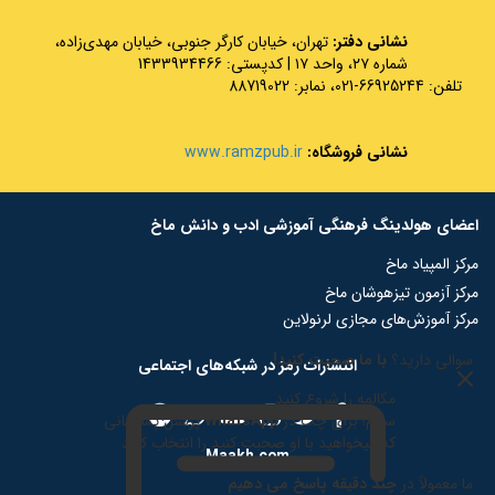
نشانی دفتر:
تهران، خیابان کارگر جنوبی، خیابان مهدی‌زاده،
شماره ۲۷، واحد ۱۷ | کدپستی: 1433934466
تلفن: 66925244-021، نمابر: 88719022
نشانی فروشگاه:
www.ramzpub.ir
اعضای هولدینگ فرهنگی آموزشی ادب و دانش ماخ
مرکز المپیاد ماخ
مرکز آزمون تیزهوشان ماخ
مرکز آموزش‌های مجازی لرنولاین
سوالی دارید؟
با ما صحبت کنید!
انتشارات رمز در شبکه‌‌های اجتماعی
مکالمه را شروع کنید
سلام! برای چت در
WhatsApp
پرسنل پشتیبانی
که میخواهید با او صحبت کنید را انتخاب کنید
Maakh.com
ما معمولاً در
چند دقیقه پاسخ می دهیم