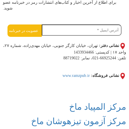
برای اطلاع از آخرین اخبار و کتاب‌های انتشارات رمز در خبرنامه عضو
شوید.
نشانی دفتر:
تهران، خیابان کارگر جنوبی، خیابان مهدی‌زاده، شماره ۲۷،
واحد ۱۷ | کدپستی: 1433934466
تلفن: 66925244-021، نمابر: 88719022
نشانی فروشگاه:
www.ramzpub.ir
اعضای هولدینگ فرهنگی آموزشی ادب و دانش ماخ
مرکز المپیاد ماخ
مرکز آزمون تیزهوشان ماخ