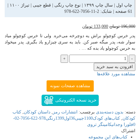
چاپ اول | سال چاپ ۱۳۹۹ | نوع چاپ رنگی | قطع جیبی | تیراژ ۱۱۰۰ |
61 صفحه | شابک:
978-622-7056-11-2
196,000
تومان
133,000
تومان
پدر خرس کوچولو براش یه دوچرخه می‌خره. ولی تا خرس کوچولو میاد
سوار شه، پدر میگه صبر کن. باید یه سری چیزارو یاد بگیری. پدر میخواد
به خرس کوچولو یاد بده که … .
افزودن به سبد خرید
مشاهده مورد علاقه‌ها
مشاهده صفحات نمونه
خرید نسخه الکترونیکی
دسته:
بدون دسته‌بندی
برچسب:
انتشارات رمز
,
داستان کودکان
,
کتاب
کودکان
,
کتاب‌های کودک1100جیبی36اول1399رنگی978-622-7056-02-
0فلورا وجدانیکامینگز تروی
اشتراک
کتاب‌های این مجموعه