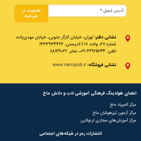
نشانی دفتر:
تهران، خیابان کارگر جنوبی، خیابان مهدی‌زاده،
شماره ۲۷، واحد ۱۷ | کدپستی: 1433934466
تلفن: 66925244-021، نمابر: 88719022
نشانی فروشگاه:
www.ramzpub.ir
اعضای هولدینگ فرهنگی آموزشی ادب و دانش ماخ
مرکز المپیاد ماخ
مرکز آزمون تیزهوشان ماخ
مرکز آموزش‌های مجازی لرنولاین
انتشارات رمز در شبکه‌‌های اجتماعی