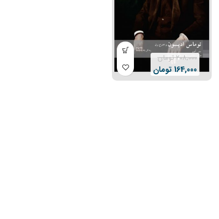
208,000
تومان
164,000
تومان