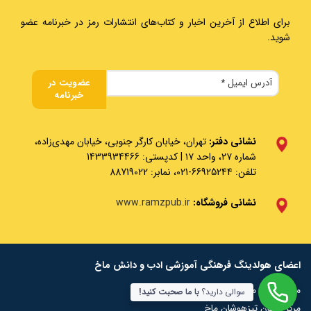
برای اطلاع از آخرین اخبار و کتاب‌های انتشارات رمز در خبرنامه عضو
شوید.
نشانی دفتر:
تهران، خیابان کارگر جنوبی، خیابان مهدی‌زاده،
شماره ۲۷، واحد ۱۷ | کدپستی: 1433934466
تلفن: 66925244-021، نمابر: 88719022
نشانی فروشگاه:
www.ramzpub.ir
اعضای هولدینگ فرهنگی آموزشی ادب و دانش ماخ
مرکز المپیاد ماخ
سوالی دارید؟
با ما صحبت کنید!
مرکز آزمون تیزهوشان ماخ