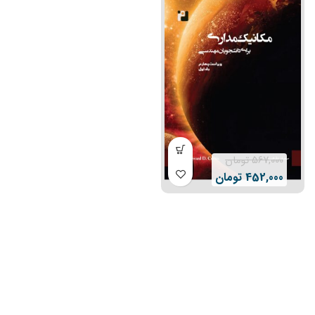
567,000
تومان
452,000
تومان