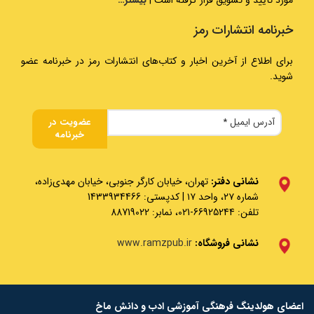
خبرنامه انتشارات رمز
برای اطلاع از آخرین اخبار و کتاب‌های انتشارات رمز در خبرنامه عضو
شوید.
نشانی دفتر:
تهران، خیابان کارگر جنوبی، خیابان مهدی‌زاده،
شماره ۲۷، واحد ۱۷ | کدپستی: 1433934466
تلفن: 66925244-021، نمابر: 88719022
نشانی فروشگاه:
www.ramzpub.ir
اعضای هولدینگ فرهنگی آموزشی ادب و دانش ماخ