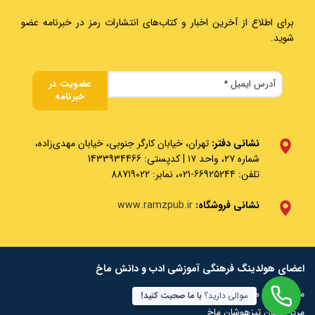
برای اطلاع از آخرین اخبار و کتاب‌های انتشارات رمز در خبرنامه عضو
شوید.
نشانی دفتر:
تهران، خیابان کارگر جنوبی، خیابان مهدی‌زاده،
شماره ۲۷، واحد ۱۷ | کدپستی: 1433934466
تلفن: 66925244-021، نمابر: 88719022
نشانی فروشگاه:
www.ramzpub.ir
اعضای هولدینگ فرهنگی آموزشی ادب و دانش ماخ
مرکز المپیاد ماخ
سوالی دارید؟
با ما صحبت کنید!
مرکز آزمون تیزهوشان ماخ