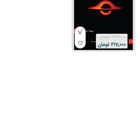
233,000
تومان
217,000
تومان