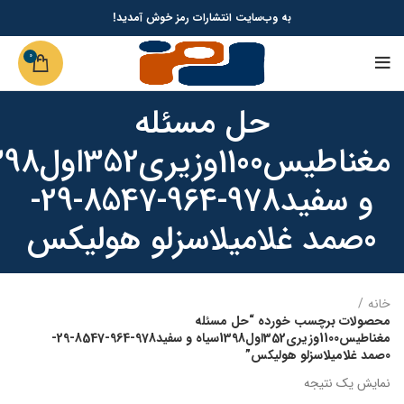
به وب‌سایت انتشارات رمز خوش آمدید!
0
حل مسئله
و سفید978-964-8547-29-
0صمد غلامیلاسزلو هولیکس
خانه
محصولات برچسب خورده “حل مسئله
مغناطیس1100وزیری352اول1398سیاه و سفید978-964-8547-29-
0صمد غلامیلاسزلو هولیکس”
نمایش یک نتیجه