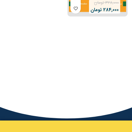
328,000
تومان
284,000
تومان