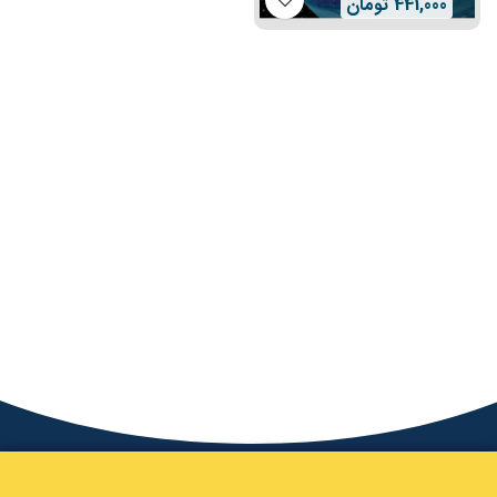
441,000
تومان