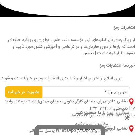
انتشارات رمز
از ویژگی‌های بارز کتاب‌های این مؤسسه دقت علمی، نوآوری و رویکرد حرفه‌ای
است که بارها از سوی سازمان‌ها و مراکز علمی و آموزشی کشور مورد تأیید و
تشویق قرار گرفته است |
بیشتر…
خبرنامه انتشارات رمز
برای اطلاع از آخرین اخبار و کتاب‌های انتشارات رمز در خبرنامه عضو شوید.
نشانی دفتر:
تهران، خیابان کارگر جنوبی، خیابان مهدی‌زاده، شماره ۲۷، واحد
۱۷ | کدپستی: 1433934466
سوالی دارید؟
با ما صحبت کنید!
تلفن: 66925244-021، نمابر: 88719022
مکالمه را شروع کنید
نشانی فروشگاه:
www.ramzpub.ir
سلام! برای چت در
WhatsApp
پرسنل پشتیبانی