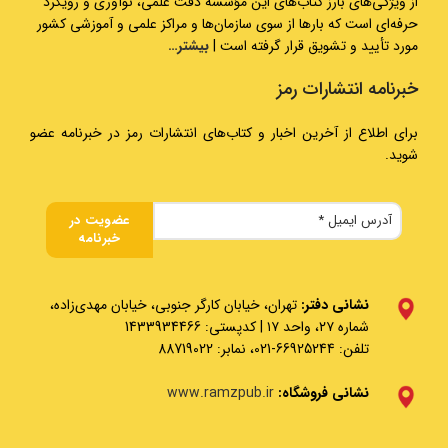
از ویژگی‌های بارز کتاب‌های این مؤسسه دقت علمی، نوآوری و رویکرد
حرفه‌ای است که بارها از سوی سازمان‌ها و مراکز علمی و آموزشی کشور
مورد تأیید و تشویق قرار گرفته است |
بیشتر…
خبرنامه انتشارات رمز
برای اطلاع از آخرین اخبار و کتاب‌های انتشارات رمز در خبرنامه عضو
شوید.
نشانی دفتر:
تهران، خیابان کارگر جنوبی، خیابان مهدی‌زاده،
شماره ۲۷، واحد ۱۷ | کدپستی: 1433934466
تلفن: 66925244-021، نمابر: 88719022
نشانی فروشگاه:
www.ramzpub.ir