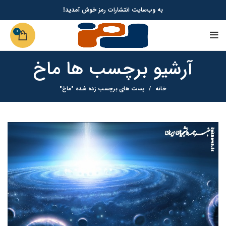
به وب‌سایت انتشارات رمز خوش آمدید!
0
آرشیو برچسب ها ماخ
خانه
پست های برچسب زده شده "ماخ"