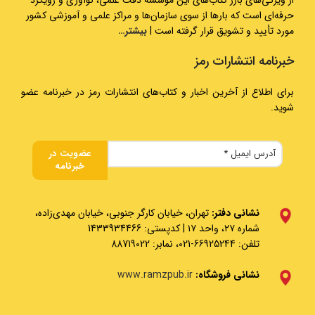
از ویژگی‌های بارز کتاب‌های این مؤسسه دقت علمی، نوآوری و رویکرد
حرفه‌ای است که بارها از سوی سازمان‌ها و مراکز علمی و آموزشی کشور
مورد تأیید و تشویق قرار گرفته است |
بیشتر…
خبرنامه انتشارات رمز
برای اطلاع از آخرین اخبار و کتاب‌های انتشارات رمز در خبرنامه عضو
شوید.
نشانی دفتر:
تهران، خیابان کارگر جنوبی، خیابان مهدی‌زاده،
شماره ۲۷، واحد ۱۷ | کدپستی: 1433934466
تلفن: 66925244-021، نمابر: 88719022
نشانی فروشگاه:
www.ramzpub.ir