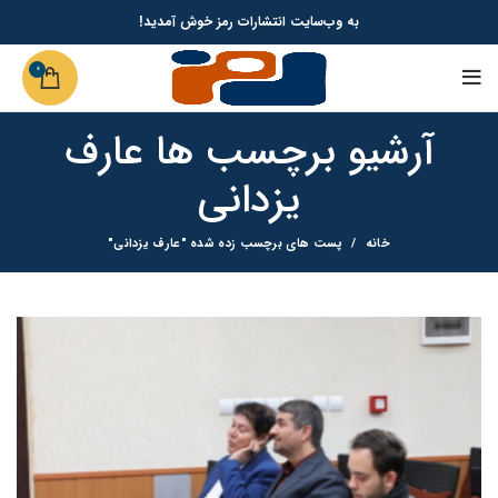
به وب‌سایت انتشارات رمز خوش آمدید!
0
آرشیو برچسب ها عارف
یزدانی
خانه
پست های برچسب زده شده "عارف یزدانی"