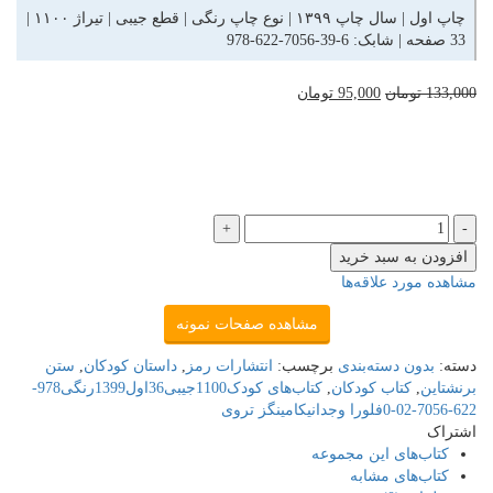
چاپ اول | سال چاپ ۱۳۹۹ | نوع چاپ رنگی | قطع جیبی | تیراژ ۱۱۰۰ |
33 صفحه | شابک:
978-622-7056-39-6
133,000
تومان
95,000
تومان
افزودن به سبد خرید
مشاهده مورد علاقه‌ها
مشاهده صفحات نمونه
دسته:
بدون دسته‌بندی
برچسب:
انتشارات رمز
,
داستان کودکان
,
ستن
برنشتاین
,
کتاب کودکان
,
کتاب‌های کودک1100جیبی36اول1399رنگی978-
622-7056-02-0فلورا وجدانیکامینگز تروی
اشتراک
کتاب‌های این مجموعه
کتاب‌های مشابه