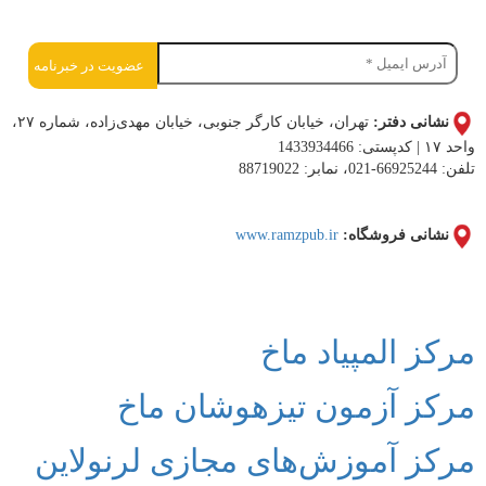
نشانی دفتر:
تهران، خیابان کارگر جنوبی، خیابان مهدی‌زاده، شماره ۲۷،
واحد ۱۷ | کدپستی: 1433934466
تلفن: 66925244-021، نمابر: 88719022
نشانی فروشگاه:
www.ramzpub.ir
اعضای هولدینگ فرهنگی آموزشی ادب و دانش ماخ
مرکز المپیاد ماخ
مرکز آزمون تیزهوشان ماخ
مرکز آموزش‌های مجازی لرنولاین